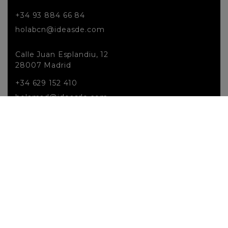
+34 93 884 66 84
holabcn@ideasde.com
Calle Juan Esplandiu, 12
28007 Madrid
+34 629 152 410
holamad@ideasde.com
Política de cookies
Aviso Legal y Política de privacidad
Accesibilidad