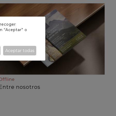
 recoger
n “Aceptar” o
Aceptar todas
Offline
Entre nosotros