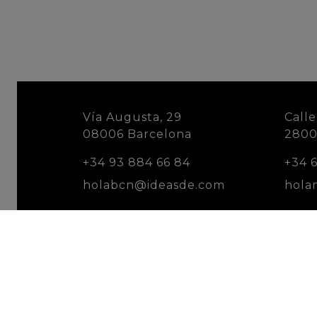
Vía Augusta, 29
Calle
08006 Barcelona
2800
+34 93 884 66 84
+34 6
holabcn@ideasde.com
hola
Política de cookies
Aviso Legal y Política 